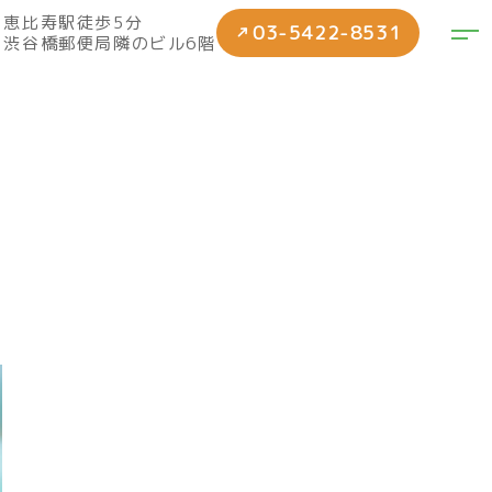
恵比寿駅徒歩5分
→
03-5422-8531
渋谷橋郵便局隣のビル6階