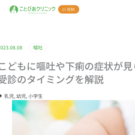
小児科
2023.08.08
嘔吐
こどもに嘔吐や下痢の症状が見
受診のタイミングを解説
乳児
,
幼児
,
小学生